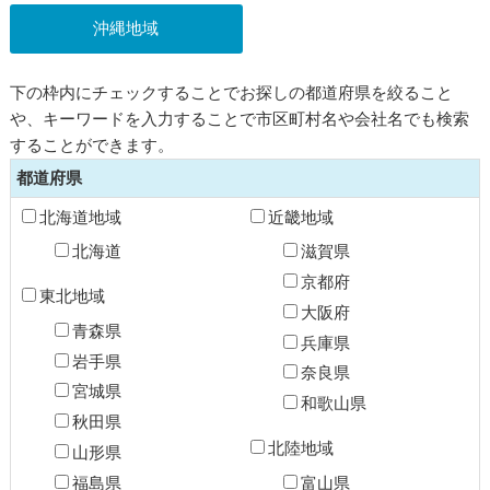
沖縄地域
下の枠内にチェックすることでお探しの都道府県を絞ること
や、キーワードを入力することで市区町村名や会社名でも検索
することができます。
都道府県
北海道地域
近畿地域
北海道
滋賀県
京都府
東北地域
大阪府
青森県
兵庫県
岩手県
奈良県
宮城県
和歌山県
秋田県
北陸地域
山形県
福島県
富山県