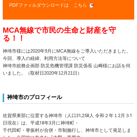
PDFファィルダウンロードは
こちら
MCA無線で市民の生命と財産を守
る！！
神埼市様には2020年9月にMCA無線をご導入いただきました。
今回、導入の経緯、利用
方法等について
神埼市総務企画部 防災危機管理課 防災係長 山﨑様にお話を伺
いました。（取材日2020年12月21日）
神埼市のプロフィール
佐賀県東部に位置する神埼市（人口31,258人 令和２年１2月３1
日現在）は、平成18年3月に神埼町・
千代田町・脊振村が合併・市制施行し、神埼市として発足しま