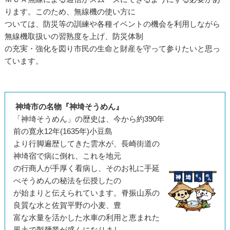
ります。このため、無線機の使い方に
ついては、防災等の訓練や各種イベントの機会を利用しながら
無線機取扱いの習熟度を上げ、防災体制
の充実・強化を図り市民の生命と財産を守って参りたいと思っ
ています。
神埼市の名物『神埼そうめん』
「神埼そうめん」の歴史は、今から約390年
前の寛永12年(1635年)小豆島
より行脚遍歴してきた雲水が、長崎街道の
神埼宿で病に倒れ、これを地元
の行商人
が手厚く看病し、そのお礼に手延
べそうめんの秘法を伝授したの
が始まりと伝えられ
ています。脊振山系の
良質な水と佐賀平野の小麦、豊
富な水量を活かした水車の利
用と恵まれた
風土で製麺業が盛んになりまし