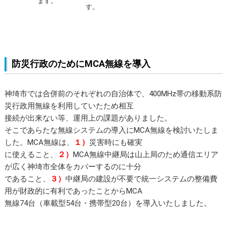
ます。
す。
防災行政のためにMCA無線を導入
神埼市では合併前のそれぞれの自治体で、400MHz帯の移動系防
災行政用無線を利用していたため相互
接続が出来ない等、運用上の課題がありました。
そこであらたな無線システムの導入にMCA無線を検討いたしま
した。MCA無線は、
１）
災害時にも確実
に使えること、
２）
MCA無線中継局は山上局のため通信エリア
が広く神埼市全体をカバーするのに十分
であること、
３）
中継局の建設が不要で統一システムの整備費
用が財政的に有利であったことからMCA
無線74台（車載型54台・携帯型20台）を導入いたしました。