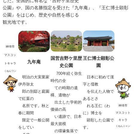
した。全国的に有名な『吉野ヶ里歴史
公園』や、国の名勝指定を受けた『九年庵』、『王仁博士顕彰
公園』をはじめ、歴史や自然を感じる
観光地です。
神埼市
マスコッ
国営吉野ケ里歴
王仁博士顕彰公
九年庵
トキャラ
史公園
園
くねんワン
700年続く弥生
明治の大実業家
日本に初めて漢
時代の全
伊丹弥太
字と儒教
ての時期の遺
郎の別邸と
庭園
を伝えた人物
で
構、遺物が
で紅葉の
あるとさ
出土した学術的
名所です。秋と
れる王仁（わ
神埼市
価値の高
春に
期間
に）博士を
マスコット
い
遺跡で、日本
限定で一般公開
顕彰した公園で
キャラ
最大規模
くねんニャン
をしてい
す。
の環壕集落で