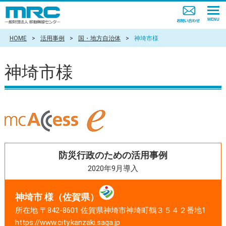
HOME
>
活用事例
>
国・地方自治体
>
神埼市様
神埼市様
防災行政のための活用事例
2020年9月導入
神埼市 様（佐賀県）
所在地 〒842-8601 佐賀県神埼市神埼町鶴３５４２番地1
https://www.city.kanzaki.saga.jp