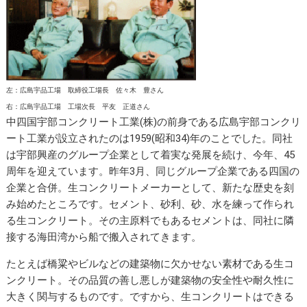
左：広島宇品工場 取締役工場長 佐々木 豊さん
右：広島宇品工場 工場次長 平友 正道さん
中四国宇部コンクリート工業(株)の前身である広島宇部コンクリ
ート工業が設立されたのは1959(昭和34)年のことでした。同社
は宇部興産のグループ企業として着実な発展を続け、今年、45
周年を迎えています。昨年3月、同じグループ企業である四国の
企業と合併。生コンクリートメーカーとして、新たな歴史を刻
み始めたところです。セメント、砂利、砂、水を練って作られ
る生コンクリート。その主原料でもあるセメントは、同社に隣
接する海田湾から船で搬入されてきます。
たとえば橋粱やビルなどの建築物に欠かせない素材である生コ
ンクリート。その品質の善し悪しが建築物の安全性や耐久性に
大きく関与するものです。ですから、生コンクリートはできる