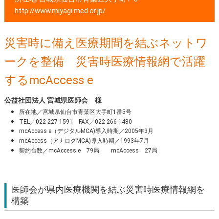
http://www.miyagi.med.or.jp/
災害時に備え医療期間を結ぶネットワ
ークを整備 災害時医療情報網で活躍
するmcAccess e
公益社団法人 宮城県医師会 様
所在地／宮城県仙台市青葉区大手町1番5号
TEL／022-227-1591 FAX／022-266-1480
mcAccess e（デジタルMCA)導入時期／2005年3月
mcAccess（アナログMCA)導入時期／1993年7月
契約台数／mcAccess e 79局 mcAccess 27局
医師会が県内医療機関を結ぶ災害時医療情報網を
構築