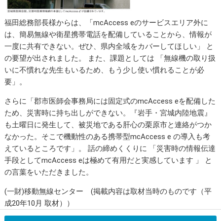
福田総務部長様からは、「mcAccess eのサービスエリア外に
は、簡易無線や衛星携帯電話を配備していることから、情報が
一度に共有できない。ぜひ、県内全域をカバーしてほしい」 と
の要望が出されました。 また、課題としては 「無線機の取り扱
いに不慣れな先生もいるため、もう少し使い慣れることが必
要」。
さらに「郡市医師会事務局には固定式のmcAccess eを配備した
ため、災害時に持ち出しができない。『岩手・宮城内陸地震』
も土曜日に発生して、被災地である肝心の栗原市と連絡がつか
なかった。そこで機動性のある携帯型mcAccess e の導入も考
えているところです」。 話の締めくくりに 「災害時の情報伝達
手段としてmcAccess eは極めて有用だと実感しています 」 と
の言葉をいただきました。
(一財)移動無線センター (掲載内容は取材当時のものです（平
成20年10月 取材））