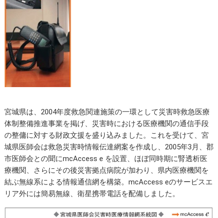
宮城県は、2004年度救急関連施策の一環として災害時救急医療
体制整備推進事業を掲げ、災害時における医療機関の通信手段
の整傭に対する財政文援を盛り込みました。これを受けて、宮
城県医師会は救急災害時情報伝達網案を作成し、2005年3月、郡
市医師会との聞にmcAccess e を設置、ほぼ同時期に腎透析医
療機関、さらにその後災害拠点病院が加わり、県内医療機関を
結ぶ無線系による情報通信網を構築。mcAccess eのサービスエ
リア外には簡易無線、衛星携帯電話を配備しました。