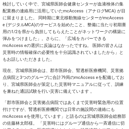
検討していく中で、宮城県医師会健康センターが血液検体の集
配業務の連絡用に活用していたmcAccess（アナログMCA) が目
に留まりました。 同時期に東北移動無線センターがmcAccess
e (デジタルMCA)のサーピスを始めたこと、整備に当たり初期賽
用の1/2を県から負担してもらえたことがネットワークの構築に
弾みをつけました」。さらに、「広域をカバーできる
mcAccess eの選択に反論はなかったですね。 医師の皆さんは
災害時の情報確保の必要性を十分認識されていましたから」と
もお話しいただきました。
現在、宮城県医師会は、郡市医師会、腎透析医療機関、災害拠
点病院と3つのグループに合計79局のmcAccess eを配備してお
り、宮城県医師会が策定した災害時マニュアルに従って、訓練
を兼ねた通話試験を行い災害に備えています 。
「郡市医師会と災害拠点病院ではあくまで災害時緊急用の位置
付けですが、腎透析医療機関では日常の施設間の連絡にも
mcAccess eを使用しています」と語るのは宮城県医師会総務部
の佐藤林太郎様。 「災害時にはグループ通信から一斉通信に切