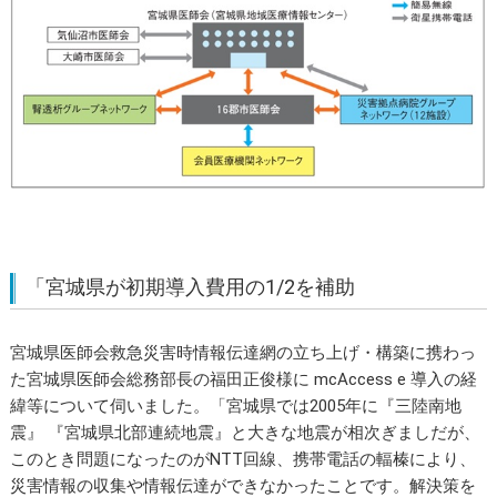
「宮城県が初期導入費用の1/2を補助
宮城県医師会救急災害時情報伝達網の立ち上げ・構築に携わっ
た宮城県医師会総務部長の福田正俊様に mcAccess e 導入の経
緯等について伺いました。「宮城県では2005年に『三陸南地
震』 『宮城県北部連続地震』と大きな地震が相次ぎましだが、
このとき問題になったのがNTT回線、携帯電話の輻榛により、
災害情報の収集や情報伝達ができなかったことです。解決策を