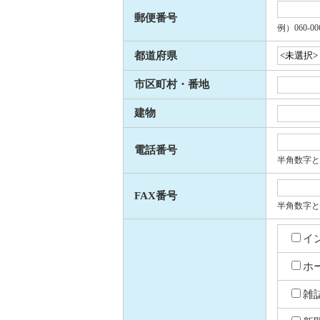
郵便番号
例）060-00
都道府県
市区町村・番地
建物
電話番号
半角数字とハ
FAX番号
半角数字とハ
イ
ホ
雑