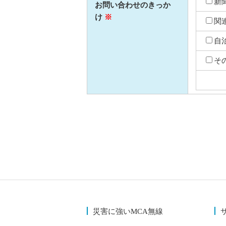
新
お問い合わせのきっか
け
※
関
自
そ
災害に強いMCA無線